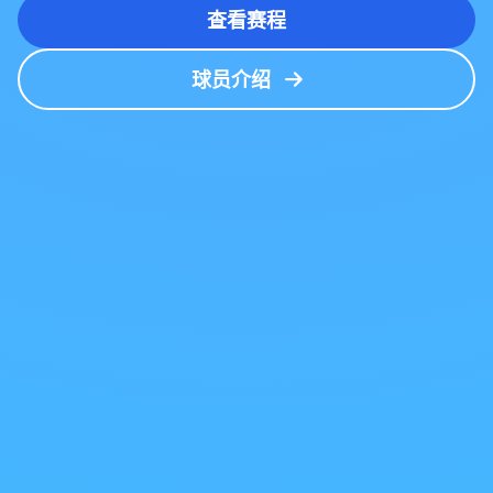
查看赛程
球员介绍