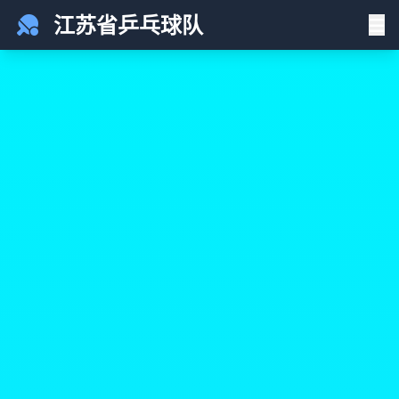
江苏省乒乓球队